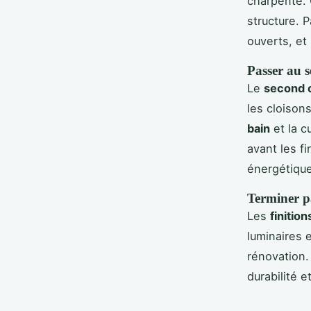
charpente. C
structure. 
ouverts, et
Passer au 
Le
second 
les cloison
bain
et la c
avant les fi
énergétique
Terminer pa
Les
finition
luminaires 
rénovation.
durabilité e