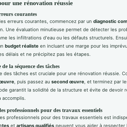
pour une rénovation réussie
erreurs courantes
 les erreurs courantes, commencez par un
diagnostic com
n. Une évaluation minutieuse permet de détecter les pr
e les infiltrations d'eau ou les défauts structurels. Ensui
 un
budget réaliste
en incluant une marge pour les imprévu
es délais et ne précipitez pas les étapes.
 de la séquence des tâches
e des tâches est cruciale pour une rénovation réussie.
 œuvre
, puis passez au
second œuvre
, et terminez par l
e garantit la solidité de la structure et évite de devoir r
à accomplis.
es professionnels pour des travaux essentiels
es professionnels pour des travaux essentiels est indisp
ctes
et
artisans qualifiés
peuvent vous aider à respecter