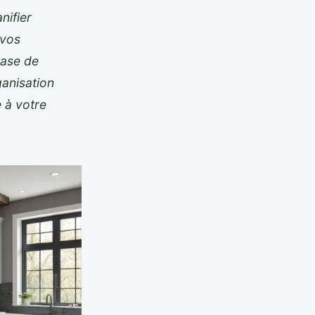
nifier
 vos
hase de
ganisation
 à votre