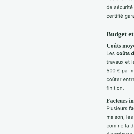
de sécurité 
certifié gar
Budget et
Coûts moye
Les
coûts d
travaux et l
500 € par m
coûter entr
finition.
Facteurs in
Plusieurs
fa
maison, les
comme la dé