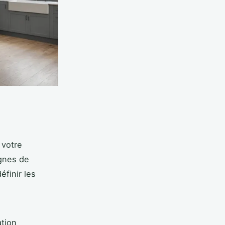
 votre
ignes de
finir les
ation