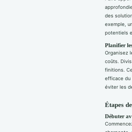
approfondie
des solutio
exemple, un
potentiels 
Planifier le
Organisez l
coûts. Divi
finitions. 
efficace du
éviter les 
Étapes de
Débuter av
Commencez