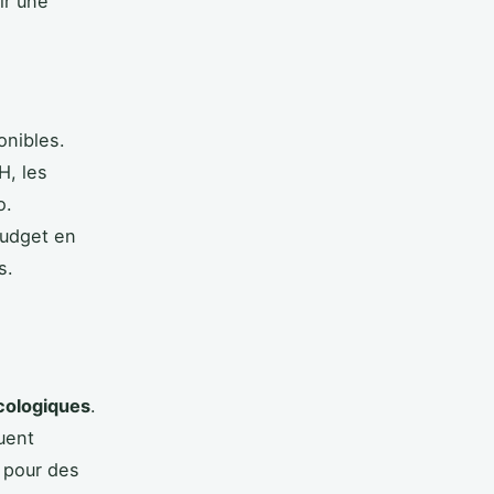
ir une
onibles.
H, les
o.
budget en
s.
cologiques
.
uent
 pour des