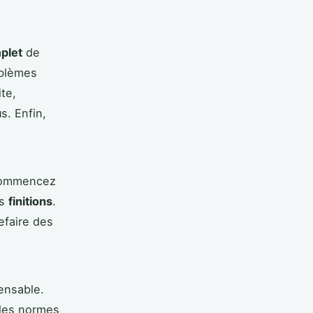
plet
de
oblèmes
te,
s. Enfin,
 Commencez
es
finitions
.
efaire des
ensable.
 les normes