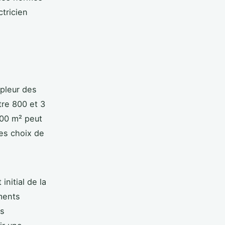
ctricien
pleur des
tre 800 et 3
100 m² peut
les choix de
initial de la
éments
es