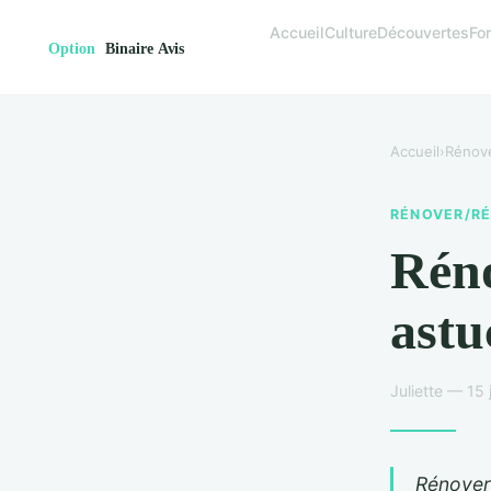
Accueil
Culture
Découvertes
Fo
Accueil
›
Rénove
RÉNOVER/RÉ
Réno
astu
Juliette — 15 
Rénover