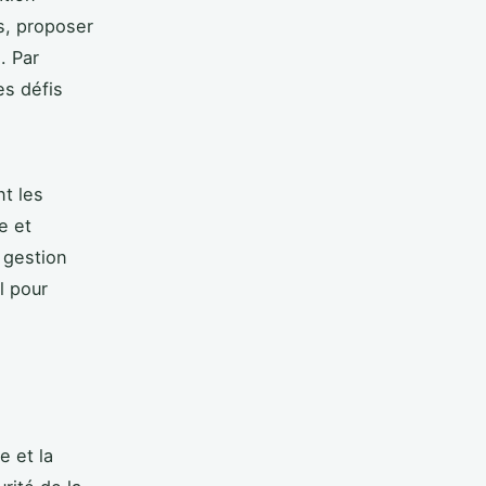
s, proposer
. Par
es défis
nt les
e et
e gestion
l pour
e et la