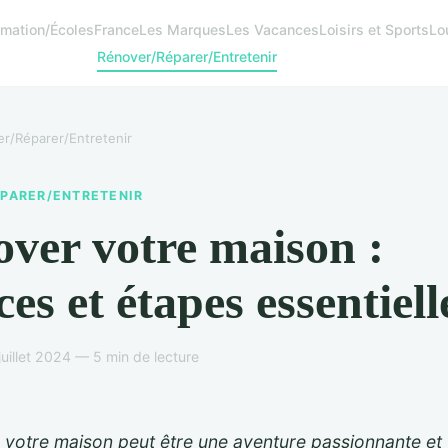
rmation/Écoles
France
Les Marques
Les Vacances
Loisirs et Sports
Lo
Rénover/Réparer/Entretenir
r/Réparer/Entretenir
PARER/ENTRETENIR
ver votre maison :
ces et étapes essentiell
juillet 2024 — 5 min de lecture
 votre maison peut être une aventure passionnante et