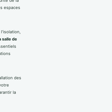
rité de la
des espaces
'isolation,
 salle de
ssentiels
utions
llation des
votre
rantir la