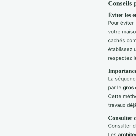
Conseils 
Éviter les 
Pour éviter
votre maiso
cachés comm
établissez
respectez l
Importance
La séquenc
par le
gros
Cette méthod
travaux déj
Consulter d
Consulter d
Les
archite